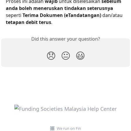
Proses ini adalah 
wajib
 untuk diselesaikan 
sebelum 
anda boleh meneruskan tindakan seterusnya
seperti 
Terima Dokumen (eTandatangan)
 dan/atau 
tetapan debit terus
.
Did this answer your question?
😞
😐
😃
We run on Fin