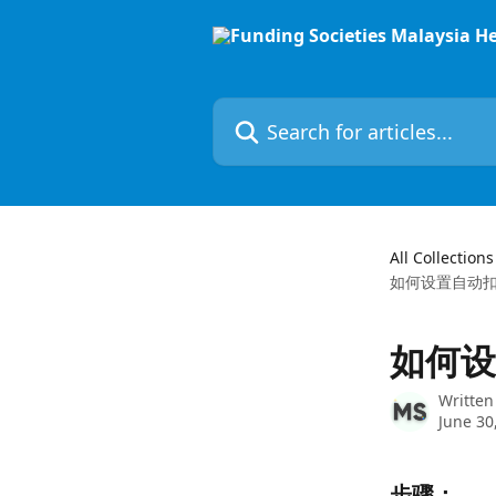
Skip to main content
Search for articles...
All Collections
如何设置自动扣款（
如何设置
Written
June 30
步骤：