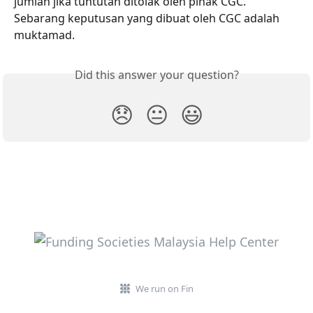
jumlah jika tuntutan ditolak oleh pihak CGC. 
Sebarang keputusan yang dibuat oleh CGC adalah 
muktamad.
Did this answer your question?
😞
😐
😃
We run on Fin